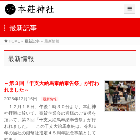
最新記事
HOME
»
最新記事
»
最新情報
最新情報
～第３回「干支大絵馬奉納奉告祭」が行わ
れました～
2025年12月16日
最新情報
１２月１６日、午後１時３０分より、本莊神
社拝殿に於いて、奉賛企業会の皆様のご支援を
頂いて、第３回「干支大絵馬奉納奉告祭」が行
われました。 この干支大絵馬奉納は、令和５
年の当社の銀幣社指定４５周年記念事業として
始まり、 …