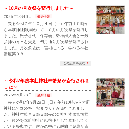
～10月の月次祭を斎行しました～
2025年10月6日
最新情報
去る令和７年１０月４日（土）午前１０時か
ら本莊神社御拝殿にて１０月の月次祭を斎行し
ました。氏子総代、保存会、敬神婦人会と一般
参拝の方々を交え、例月通り月次祭が斎行され
ました。月次祭後は、宮司による「学べる神社
講座第９８ …
この記事を読む
～令和7年度本莊神社奉幣祭が斎行されま
した～
2025年9月28日
最新情報
去る令和7年9月28日（日）午前10時から本莊
神社にて奉幣祭（秋まつり）が斎行されまし
た。神社庁岐阜支部支部長の金神社本郷宮司様
が、銀幣を本莊神社に献幣使として奉納してく
ださる祭典です。厳かの中にも厳粛に祭典が斎