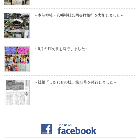
～本莊神社・八幡神社合同参拝旅行を実施しました～
～6月の月次祭を斎行しました～
～社報「しあわせの杜」第32号を発行しました～