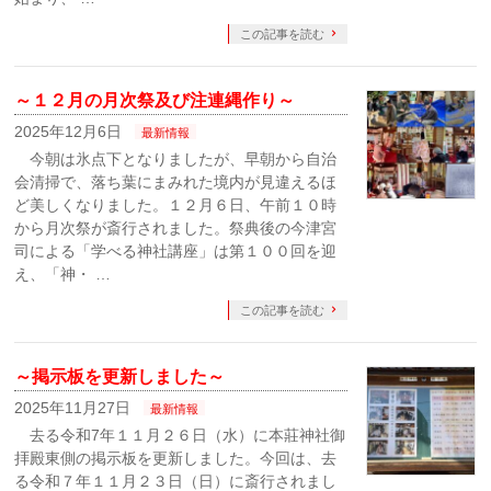
この記事を読む
～１２月の月次祭及び注連縄作り～
2025年12月6日
最新情報
今朝は氷点下となりましたが、早朝から自治
会清掃で、落ち葉にまみれた境内が見違えるほ
ど美しくなりました。１２月６日、午前１０時
から月次祭が斎行されました。祭典後の今津宮
司による「学べる神社講座」は第１００回を迎
え、「神・ …
この記事を読む
～掲示板を更新しました～
2025年11月27日
最新情報
去る令和7年１１月２６日（水）に本莊神社御
拝殿東側の掲示板を更新しました。今回は、去
る令和７年１１月２３日（日）に斎行されまし