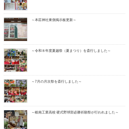
～本莊神社東側掲示板更新～
～令和８年度夏越祭（夏まつり）を斎行しました～
～7月の月次祭を斎行しました～
～岐南工業高校 硬式野球部必勝祈願祭が行われました～