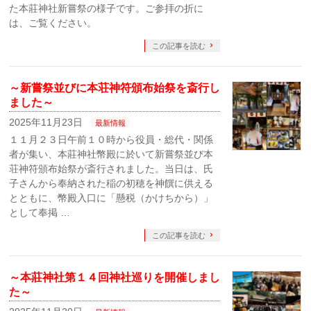
た本莊神社新嘗祭の様子です。ご参拝の折に
は、ご覧ください。
この記事を読む
～新嘗祭並びに本荘神符頒布始祭を斎行し
ました～
2025年11月23日
最新情報
１１月２３日午前１０時から役員・総代・関係
者が集い、本莊神社幣殿に於いて新嘗祭並び本
荘神符頒布始祭が斎行されました。当日は、氏
子さんから奉納された稲の初穂を神饌に供える
とともに、幣殿入口に「懸税（かけちから）」
として奉掲 …
この記事を読む
～本莊神社第１４回神社巡りを開催しまし
た～