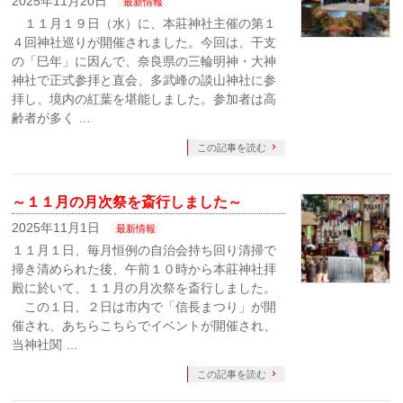
2025年11月20日
最新情報
１１月１９日（水）に、本莊神社主催の第１
４回神社巡りが開催されました。今回は、干支
の「巳年」に因んで、奈良県の三輪明神・大神
神社で正式参拝と直会、多武峰の談山神社に参
拝し、境内の紅葉を堪能しました。参加者は高
齢者が多く …
この記事を読む
～１１月の月次祭を斎行しました～
2025年11月1日
最新情報
１１月１日、毎月恒例の自治会持ち回り清掃で
掃き清められた後、午前１０時から本莊神社拝
殿に於いて、１１月の月次祭を斎行しました。
この１日、２日は市内で「信長まつり」が開
催され、あちらこちらでイベントが開催され、
当神社関 …
この記事を読む