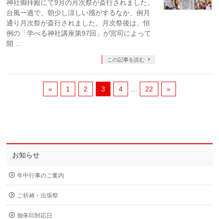
神社御拝殿にて9月の月次祭が斎行されました。
台風一過で、朝少し涼しい感がするなか、例月
通り月次祭が斎行されました。月次祭後は、恒
例の「学べる神社講座第97回」が宮司によって
開 …
この記事を読む
«
1
2
3
4
…
22
»
お知らせ
年中行事のご案内
ご祈祷・出張祭
御朱印対応日