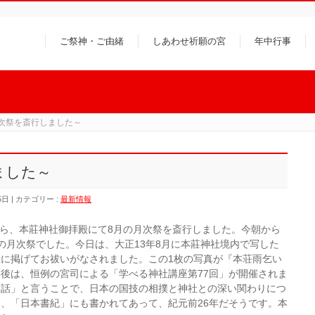
ご祭神・ご由緒
しあわせ祈願の宮
年中行事
次祭を斎行しました～
ました～
5日
カテゴリー :
最新情報
から、本莊神社御拝殿にて8月の月次祭を斎行しました。今朝から
の月次祭でした。今日は、大正13年8月に本莊神社境内で写した
に掲げてお祓いがなされました。この1枚の写真が『本荘雨乞い
後は、恒例の宮司による「学べる神社講座第77回」が開催されま
る話」と言うことで、日本の国技の相撲と神社との深い関わりにつ
、「日本書紀」にも書かれてあって、紀元前26年だそうです。本