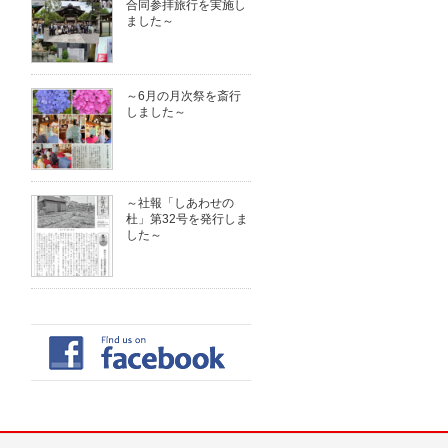
合同参拝旅行を実施し
ました～
～6月の月次祭を斎行
しました～
～社報「しあわせの
杜」第32号を発行しま
した～