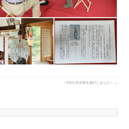
～9月の月次祭を斎行しました～
→