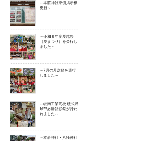
～本莊神社東側掲示板
更新～
～令和８年度夏越祭
（夏まつり）を斎行し
ました～
～7月の月次祭を斎行
しました～
～岐南工業高校 硬式野
球部必勝祈願祭が行わ
れました～
～本莊神社・八幡神社