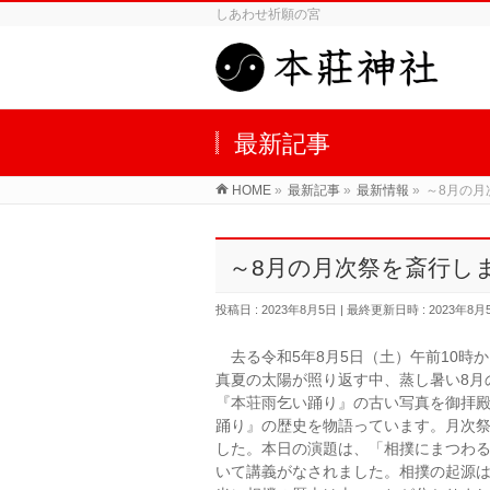
しあわせ祈願の宮
最新記事
HOME
»
最新記事
»
最新情報
»
～8月の月
～8月の月次祭を斎行し
投稿日 : 2023年8月5日
最終更新日時 : 2023年8月
去る令和5年8月5日（土）午前10時
真夏の太陽が照り返す中、蒸し暑い8月
『本荘雨乞い踊り』の古い写真を御拝殿
踊り』の歴史を物語っています。月次祭
した。本日の演題は、「相撲にまつわ
いて講義がなされました。相撲の起源は