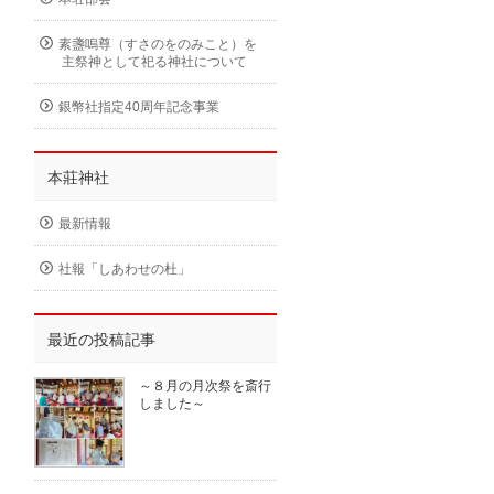
素盞嗚尊（すさのをのみこと）を
主祭神として祀る神社について
銀幣社指定40周年記念事業
本莊神社
最新情報
社報「しあわせの杜」
最近の投稿記事
～８月の月次祭を斎行
しました～