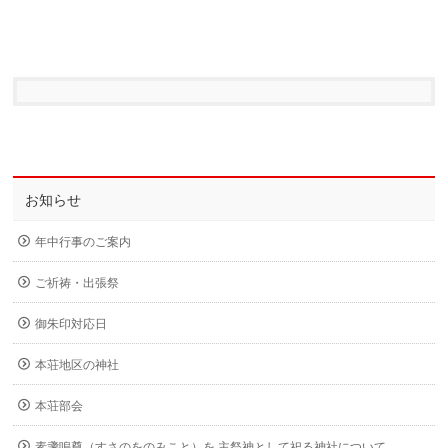
お知らせ
年中行事のご案内
ご祈祷・出張祭
御朱印対応日
本荘地区の神社
本荘部会
素盞嗚尊（すさのをのみこと）を 主祭神として祀る神社について