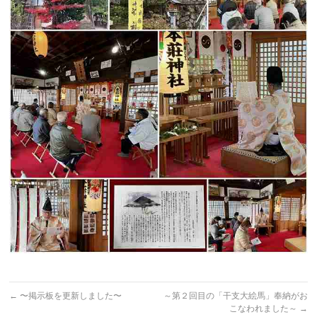
←
〜掲示板を更新しました〜
～第２回目の「干支大絵馬」奉納がお
こなわれました～
→