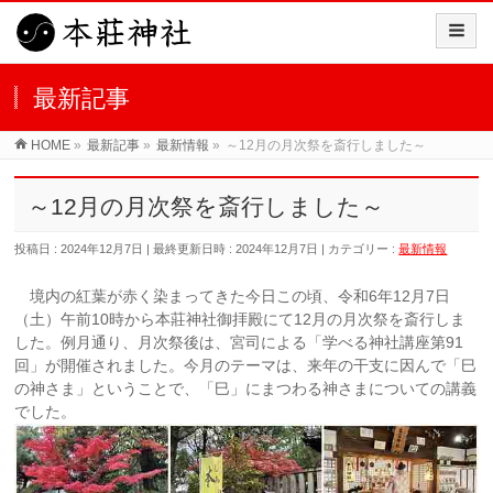
最新記事
HOME
»
最新記事
»
最新情報
»
～12月の月次祭を斎行しました～
～12月の月次祭を斎行しました～
投稿日 : 2024年12月7日
最終更新日時 : 2024年12月7日
カテゴリー :
最新情報
境内の紅葉が赤く染まってきた今日この頃、令和6年12月7日
（土）午前10時から本莊神社御拝殿にて12月の月次祭を斎行しま
した。例月通り、月次祭後は、宮司による「学べる神社講座第91
回」が開催されました。今月のテーマは、来年の干支に因んで「巳
の神さま」ということで、「巳」にまつわる神さまについての講義
でした。