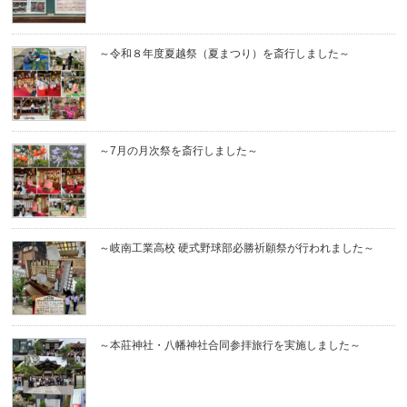
～令和８年度夏越祭（夏まつり）を斎行しました～
～7月の月次祭を斎行しました～
～岐南工業高校 硬式野球部必勝祈願祭が行われました～
～本莊神社・八幡神社合同参拝旅行を実施しました～