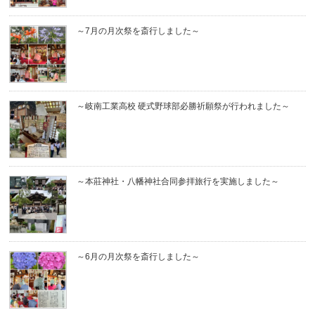
～7月の月次祭を斎行しました～
～岐南工業高校 硬式野球部必勝祈願祭が行われました～
～本莊神社・八幡神社合同参拝旅行を実施しました～
～6月の月次祭を斎行しました～