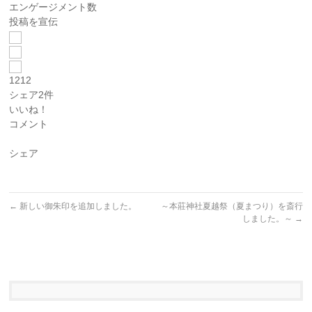
エンゲージメント数
投稿を宣伝
12
12
シェア2件
いいね！
コメント
シェア
←
新しい御朱印を追加しました。
～本莊神社夏越祭（夏まつり）を斎行
しました。～
→