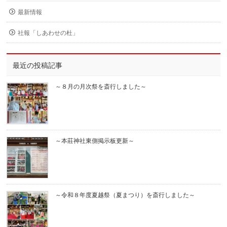
最新情報
社報「しあわせの杜」
最近の投稿記事
～８月の月次祭を斎行しました～
～本莊神社東側掲示板更新～
～令和８年度夏越祭（夏まつり）を斎行しました～