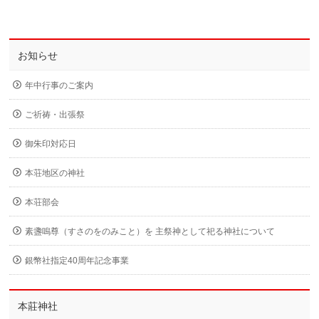
お知らせ
年中行事のご案内
ご祈祷・出張祭
御朱印対応日
本荘地区の神社
本荘部会
素盞嗚尊（すさのをのみこと）を 主祭神として祀る神社について
銀幣社指定40周年記念事業
本莊神社