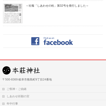
～社報「しあわせの杜」第32号を発行しました～
〒500-8369 岐阜市敷島町9丁目24番地
ご祭神・ご由緒
しあわせ祈願の宮
年中行事