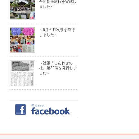
合同参拝旅行を実施し
ました～
～6月の月次祭を斎行
しました～
～社報「しあわせの
杜」第32号を発行しま
した～