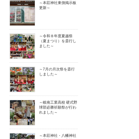
～本莊神社東側掲示板
更新～
～令和８年度夏越祭
（夏まつり）を斎行し
ました～
～7月の月次祭を斎行
しました～
～岐南工業高校 硬式野
球部必勝祈願祭が行わ
れました～
～本莊神社・八幡神社