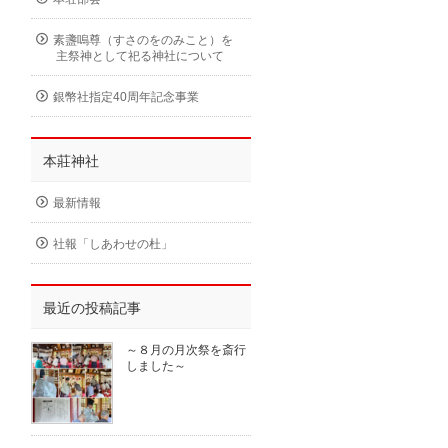
素盞嗚尊（すさのをのみこと）を
主祭神として祀る神社について
銀幣社指定40周年記念事業
本莊神社
最新情報
社報「しあわせの杜」
最近の投稿記事
～８月の月次祭を斎行
しました～