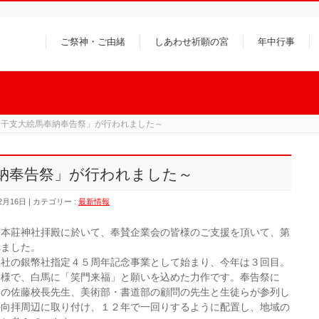
ご祭神・ご由緒
しあわせ祈願の宮
年中行事
「干支大絵馬奉納奉告祭」が行われました～
納奉告祭」が行われました～
2月16日
カテゴリー :
最新情報
本莊神社拝殿に於いて、奉賛企業会の皆様のご支援を頂いて、第
れました。
社の銀幣社指定４５周年記念事業として始まり、今年は３回目。
皆様で、白馬に「笑門来福」と願いを込めた力作です。奉告祭に
校の佐藤校長先生、美術部・書道部の顧問の先生と生徒らが参列し
の向拝周辺に取り付け、１２年で一回りするように配置し、地域の