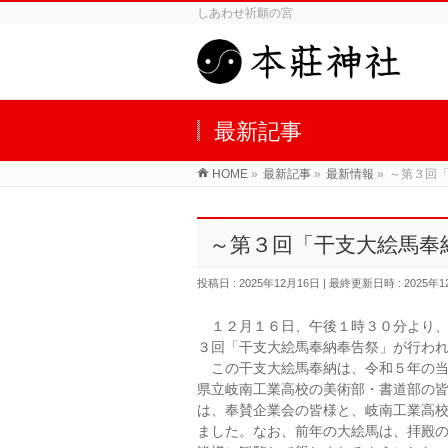
しあわせ祈願の宮
最新記事
HOME
»
最新記事
»
最新情報
»
～第３回
～第３回「干支大絵馬奉
投稿日 : 2025年12月16日
最終更新日時 : 2025年1
１２月１６日、午後１時３０分より、
３回「干支大絵馬奉納奉告祭」が行わ
この干支大絵馬奉納は、令和５年の当
県立岐南工業高校の美術部・書道部の
は、奉賛企業会の皆様と、岐南工業高
ました。なお、前年の大絵馬は、拝殿