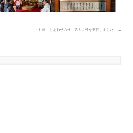
～社報「しあわせの杜」第３１号を発行しました～
→