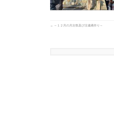
←
～１２月の月次祭及び注連縄作り～