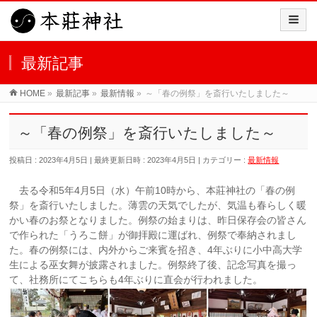
最新記事
HOME
»
最新記事
»
最新情報
»
～「春の例祭」を斎行いたしました～
～「春の例祭」を斎行いたしました～
投稿日 : 2023年4月5日
最終更新日時 : 2023年4月5日
カテゴリー :
最新情報
去る令和5年4月5日（水）午前10時から、本莊神社の「春の例
祭」を斎行いたしました。薄雲の天気でしたが、気温も春らしく暖
かい春のお祭となりました。例祭の始まりは、昨日保存会の皆さん
で作られた「うろこ餅」が御拝殿に運ばれ、例祭で奉納されまし
た。春の例祭には、内外からご来賓を招き、4年ぶりに小中高大学
生による巫女舞が披露されました。例祭終了後、記念写真を撮っ
て、社務所にてこちらも4年ぶりに直会が行われました。