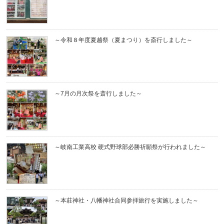
～令和８年度夏越祭（夏まつり）を斎行しました～
～7月の月次祭を斎行しました～
～岐南工業高校 硬式野球部必勝祈願祭が行われました～
～本莊神社・八幡神社合同参拝旅行を実施しました～