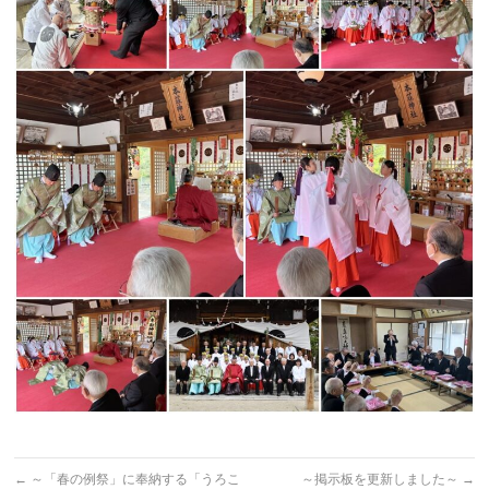
←
～「春の例祭」に奉納する「うろこ
～掲示板を更新しました～
→