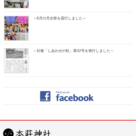
～6月の月次祭を斎行しました～
～社報「しあわせの杜」第32号を発行しました～