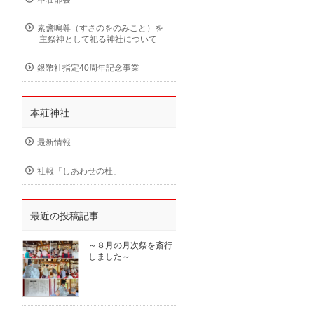
素盞嗚尊（すさのをのみこと）を
主祭神として祀る神社について
銀幣社指定40周年記念事業
本莊神社
最新情報
社報「しあわせの杜」
最近の投稿記事
～８月の月次祭を斎行
しました～