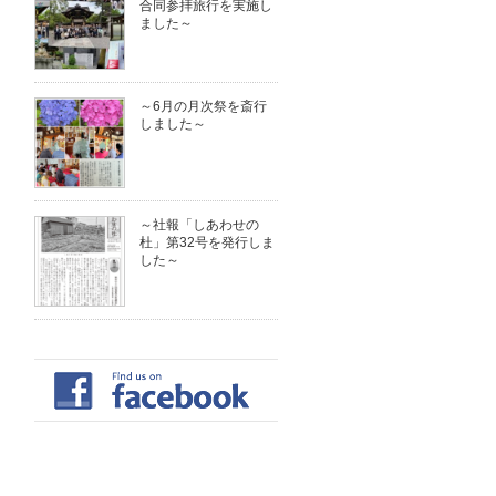
合同参拝旅行を実施し
ました～
～6月の月次祭を斎行
しました～
～社報「しあわせの
杜」第32号を発行しま
した～