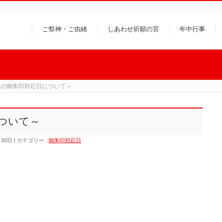
ご祭神・ご由緒
しあわせ祈願の宮
年中行事
月の御朱印対応日について～
ついて～
月30日
カテゴリー :
御朱印対応日