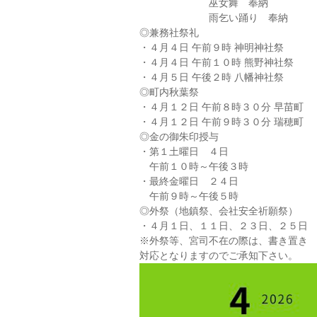
巫女舞 奉納
雨乞い踊り 奉納
◎兼務社祭礼
・４月４日 午前９時 神明神社祭
・４月４日 午前１０時 熊野神社祭
・４月５日 午後２時 八幡神社祭
◎町内秋葉祭
・４月１２日 午前８時３０分 早苗町
・４月１２日 午前９時３０分 瑞穂町
◎金の御朱印授与
・第１土曜日 ４日
午前１０時～午後３時
・最終金曜日 ２４日
午前９時～午後５時
◎外祭（地鎮祭、会社安全祈願祭）
・４月１日、１１日、２３日、２５日
※外祭等、宮司不在の際は、書き置き
対応となりますのでご承知下さい。