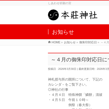
しあわせ祈願の宮
お知らせ
HOME
»
お知らせ
»
御朱印対応日
»
～４
～４月の御朱印対応日に
投稿日 : 2026年3月30日
最終更新日時 : 2026年3
神札授与所の開所について、下記の
カレンダ－をご覧下さい。
◎神社の行事
・４月４日 特殊神饌「鱗餅」清祓
・４月５日 午前１０時～
例祭（春大祭）