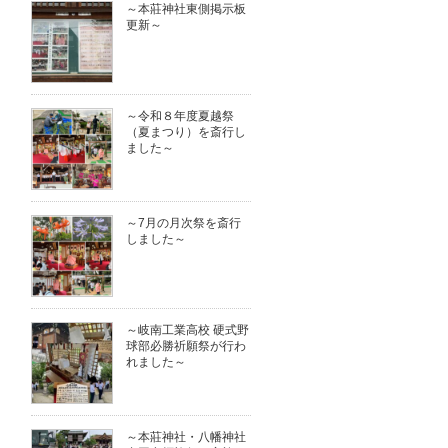
～本莊神社東側掲示板
更新～
～令和８年度夏越祭
（夏まつり）を斎行し
ました～
～7月の月次祭を斎行
しました～
～岐南工業高校 硬式野
球部必勝祈願祭が行わ
れました～
～本莊神社・八幡神社