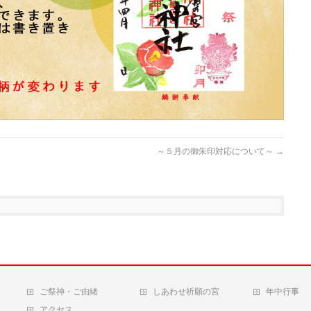
～５月の御朱印対応について～
→
ご祭神・ご由緒
しあわせ祈願の宮
年中行事
アクセス